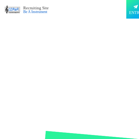
Recruiting Site
Be A Instrument
ENT