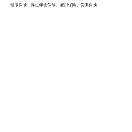
健康保険、厚生年金保険、雇用保険、労働保険
ENTRY
キャリア採用
Carrer
生産技術
経理・事務職
仕事内容