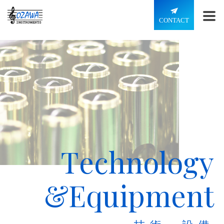
CONTACT
T
e
c
h
n
o
l
o
g
y
&
E
q
u
i
p
m
e
n
t