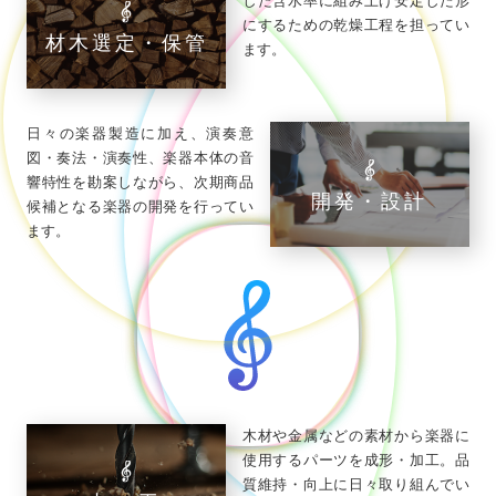
した含水率に組み上げ安定した形
にするための乾燥工程を担ってい
材木選定・保管
ます。
日々の楽器製造に加え、演奏意
図・奏法・演奏性、楽器本体の音
響特性を勘案しながら、次期商品
開発・設計
候補となる楽器の開発を行ってい
ます。
木材や金属などの素材から楽器に
使用するパーツを成形・加工。品
質維持・向上に日々取り組んでい