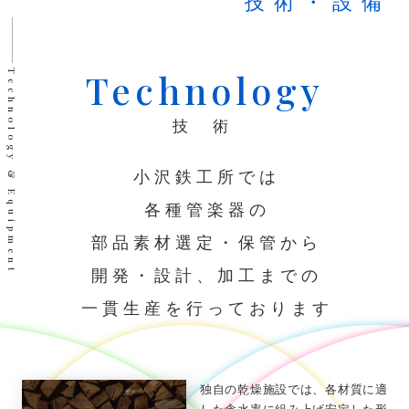
技
術
・
設
備
Technology
Technology & Equipment
技 術
小沢鉄工所では
各種管楽器の
部品素材選定・保管から
開発・設計、加工までの
一貫生産を行っております
独自の乾燥施設では、各材質に適