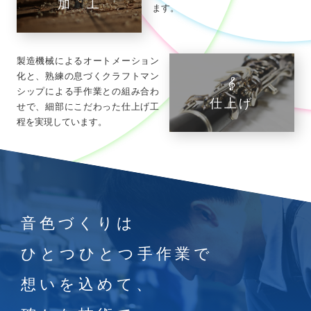
加 工
ます。
製造機械によるオートメーション
化と、熟練の息づくクラフトマン
シップによる手作業との組み合わ
仕上げ
せで、細部にこだわった仕上げ工
程を実現しています。
音色づくりは
ひとつひとつ手作業で
想いを込めて、