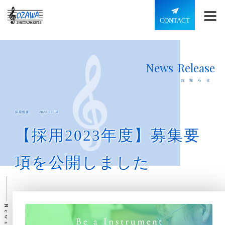
CONTACT
N
e
w
s
R
e
l
e
a
s
e
お
知
ら
せ
採用情報
2022.06.14
【採用2023年度】募集要
項を公開しました